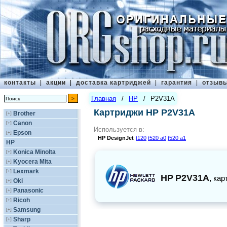
контакты
|
акции
|
доставка картриджей
|
гарантия
|
отзыв
Главная
/
HP
/
P2V31A
Картриджи HP P2V31A
Brother
[+]
Canon
[+]
Используется в:
Epson
[+]
HP
DesignJet
t120
t520 a0
t520 a1
HP
Konica Minolta
[+]
Kyocera Mita
[+]
Lexmark
[+]
HP
P2V31A
,
кар
Oki
[+]
Panasonic
[+]
Ricoh
[+]
Samsung
[+]
Sharp
[+]