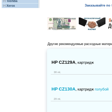
Toshiba
[+]
Заказывайте по 
Xerox
[+]
Другие рекомендуемые расходные матер
HP
CZ129A
,
картридж
38 ml,
HP
CZ130A
,
картридж
голубой
29 ml,