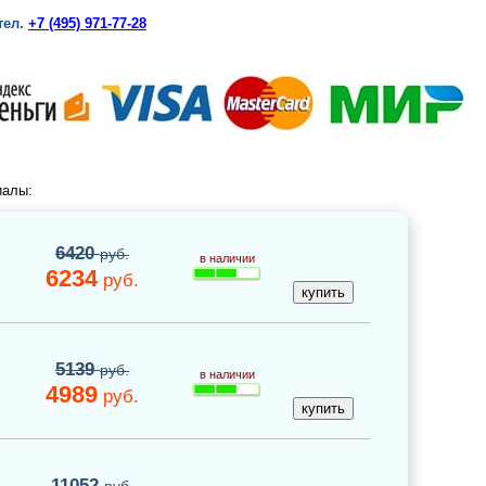
тел.
+7 (495) 971-77-28
иалы:
6420
руб.
в наличии
6234
руб.
5139
руб.
в наличии
4989
руб.
11052