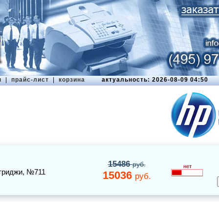
ы
|
прайс-лист
|
корзина
актуальность: 2026-08-09 04:50
15486
руб.
нет
триджи
, №711
15036
руб.