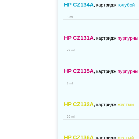
HP
CZ134A
,
картридж
голубой
3 ml,
HP
CZ131A
,
картридж
пурпурны
29 ml,
HP
CZ135A
,
картридж
пурпурны
3 ml,
HP
CZ132A
,
картридж
желтый
29 ml,
HP
CZ136A
,
картридж
желтый