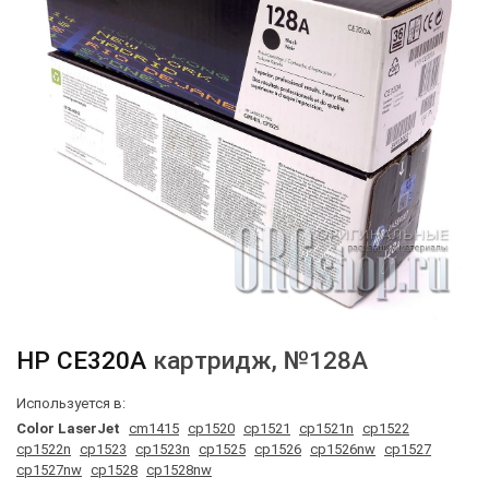
HP
CE320A
картридж
, №128A
Используется в:
Color LaserJet
cm1415
cp1520
cp1521
cp1521n
cp1522
cp1522n
cp1523
cp1523n
cp1525
cp1526
cp1526nw
cp1527
cp1527nw
cp1528
cp1528nw