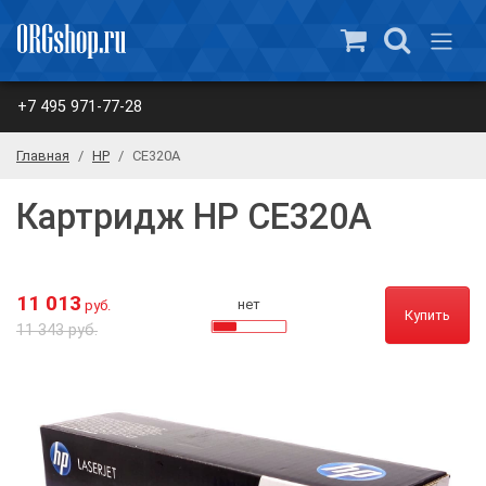
+7 495 971-77-28
Главная
HP
CE320A
Картридж HP CE320A
11 013
нет
руб.
Купить
11 343 руб.