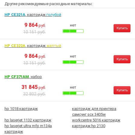
Другие рекомендуемые расходные материалы:
HP CE321A
, картридж
голубой
9 864
нет
руб.
Купить
10 161 руб.
HP CE322A
, картридж
желтый
9 864
нет
руб.
Купить
10 161 руб.
HP CF371AM
, набор
31 845
нет
руб.
Купить
32 802 руб.
hp 1018 картридж
картридж для принтера
самсунг scx 3405w
hp laserjet 1132 картридж
workcentre 5016 картридж
hp laserjet ultra mfp m134a
картридж hp 2130
картридж