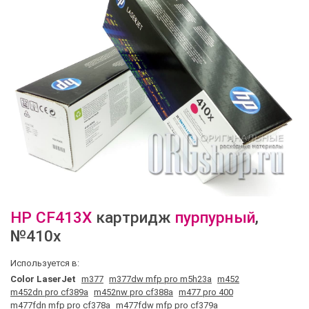
HP
CF413X
картридж
пурпурный
,
№410x
Используется в:
Color LaserJet
m377
m377dw mfp pro m5h23a
m452
m452dn pro cf389a
m452nw pro cf388a
m477 pro 400
m477fdn mfp pro cf378a
m477fdw mfp pro cf379a