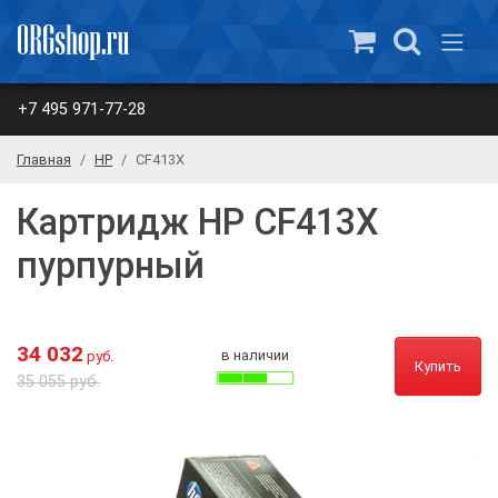
+7 495 971-77-28
Главная
HP
CF413X
Картридж HP CF413X
пурпурный
34 032
в наличии
руб.
Купить
35 055 руб.