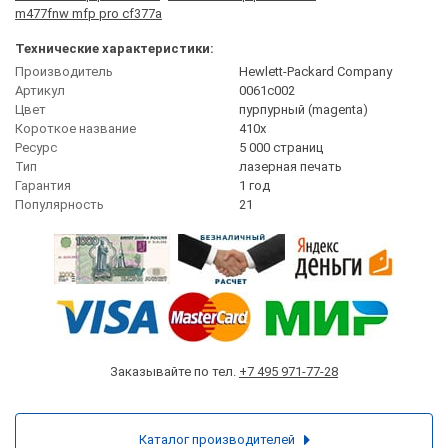
m477fnw mfp pro cf377a
Технические характеристики:
Производитель
Hewlett-Packard Company
Артикул
0061c002
Цвет
пурпурный (magenta)
Короткое название
410x
Ресурс
5 000 страниц
Тип
лазерная печать
Гарантия
1 год
Популярность
21
Заказывайте по тел.
+7 495 971-77-28
Каталог производителей