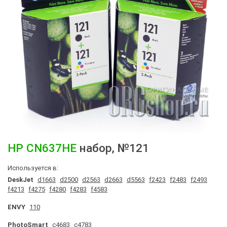
HP
CN637HE
набор
, №121
Используется в:
DeskJet
d1663
d2500
d2563
d2663
d5563
f2423
f2483
f2493
f4213
f4275
f4280
f4283
f4583
ENVY
110
PhotoSmart
c4683
c4783