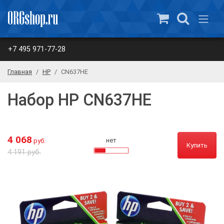
+7 495 971-77-28
Главная
HP
CN637HE
Набор HP CN637HE
4 068
нет
руб.
Купить
4 191 руб.