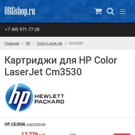
+7 495 971-77-28
Главная
HP
Color LaserJet
Cm3530
Картриджи для HP Color
LaserJet Cm3530
HP CE250A
, картридж
13 779
нет
руб.