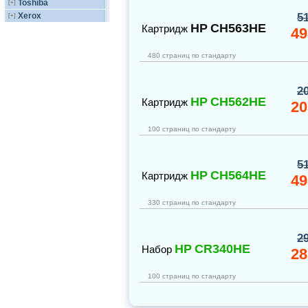
Toshiba
[+]
5
Xerox
[+]
HP
CH563HE
Картридж
49
480 страниц по стандарту
2
HP
CH562HE
Картридж
20
100 страниц по стандарту
5
HP
CH564HE
Картридж
49
330 страниц по стандарту
2
HP
CR340HE
Набор
28
100 страниц по стандарту