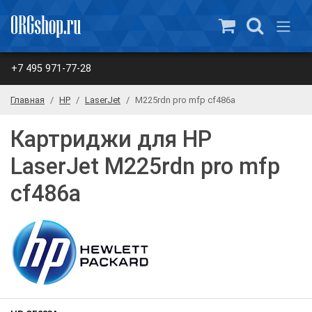
+7 495 971-77-28
Главная
HP
LaserJet
M225rdn pro mfp cf486a
Картриджи для HP
LaserJet M225rdn pro mfp
cf486a