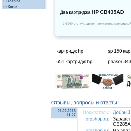
Toshiba
[+]
Xerox
[+]
HP
CB435AD
Два картриджа
2*1500 стр. А4, сдвоенная упаковка картридже
картридж hp
sp 150 ка
651 картридж hp
phaser 34
Отзывы, вопросы и ответы:
01.02.2018
Покупатель:
Добрый 
11:27
orgshop.ru:
Здравст
CE285A, 
orgshop.ru:
На аппа