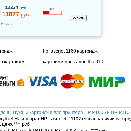
12234
руб.
нет
11877
руб.
й HP 35A
ртридж
hp laserjet 1160 картридж
35 картридж
картридж для canon lbp 810
день. Нужны картриджи для принтера HP P1006 и HP P110
вуйте! На аппарат HP LaserJet P1102 есть в наличии картр
цена **** руб.
рат HP LaserJet P1006: HP CB435A, цена **** руб.