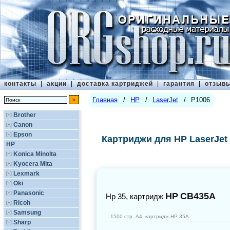
контакты
|
акции
|
доставка картриджей
|
гарантия
|
отзыв
Главная
/
HP
/
LaserJet
/
P1006
Brother
[+]
Canon
[+]
Epson
[+]
Картриджи для HP LaserJet
HP
Konica Minolta
[+]
Kyocera Mita
[+]
Lexmark
[+]
Oki
[+]
Panasonic
[+]
HP
CB435A
Нр 35, картридж
Ricoh
[+]
Samsung
[+]
1500 стр. А4, картридж НР 35A
Sharp
[+]