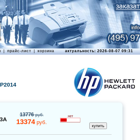
ы
|
прайс-лист
|
корзина
актуальность: 2026-08-07 09:31
 P2014
13776
руб.
нет
3A
13374
руб.