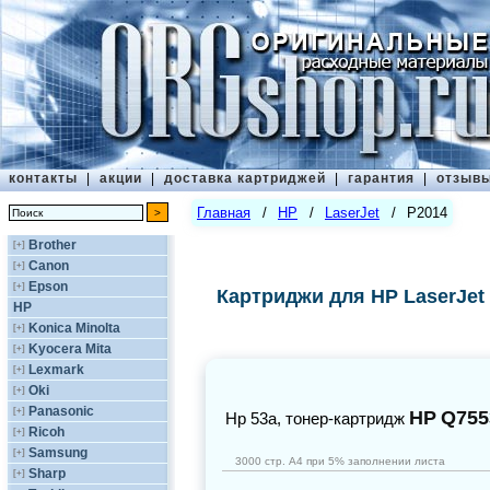
контакты
|
акции
|
доставка картриджей
|
гарантия
|
отзыв
Главная
/
HP
/
LaserJet
/
P2014
Brother
[+]
Canon
[+]
Epson
[+]
Картриджи для HP LaserJet
HP
Konica Minolta
[+]
Kyocera Mita
[+]
Lexmark
[+]
Oki
[+]
Panasonic
[+]
HP
Q755
Нр 53a, тонер-картридж
Ricoh
[+]
Samsung
[+]
3000 стр. А4 при 5% заполнении листа
Sharp
[+]