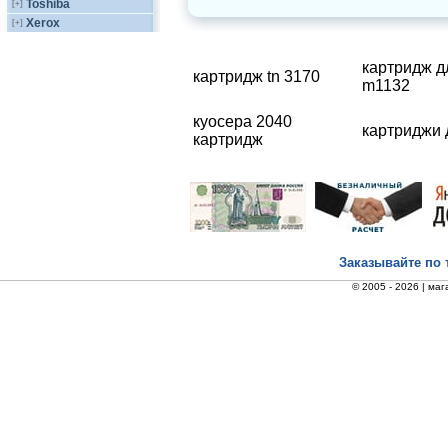
Toshiba
[+]
Xerox
[+]
картридж дл
картридж tn 3170
m1132
куосера 2040
картриджи д
картридж
Заказывайте по 
© 2005 - 2026 |
маг