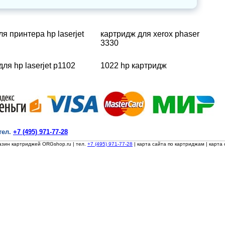
я принтера hp laserjet
картридж для xerox phaser
3330
ля hp laserjet p1102
1022 hp картридж
тел.
+7 (495) 971-77-28
азин картриджей ORGshop.ru
| тел.
+7 (495) 971-77-28
|
карта сайта по картриджам
|
карта 