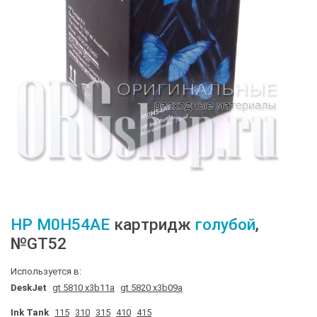
HP
M0H54AE
картридж
голубой
,
№GT52
Используется в:
DeskJet
gt 5810 x3b11a
gt 5820 x3b09a
Ink Tank
115
310
315
410
415