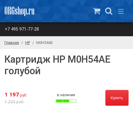
+7 495 971-77-28
Главная
HP
M0H54AE
Картридж HP M0H54AE
голубой
1 197
в наличии
руб.
Купить
1 233 руб.