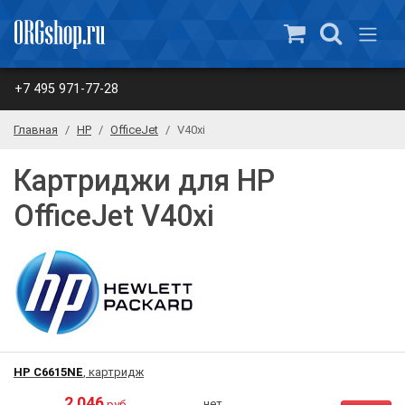
+7 495 971-77-28
Главная
HP
OfficeJet
V40xi
Картриджи для HP
OfficeJet V40xi
HP C6615NE
, картридж
2 046
нет
руб.