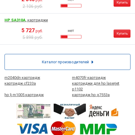
Купить
2 106 руб.
HP SA310A
, картриджи
5 727
нет
руб.
Купить
5 898 руб.
Каталог производителей
m2040dn картридж
m4070fr картридж
картридж cf233a
картриджи для hp laserjet
p1102
hp lj m1005 картридж
картридж hp q7553a