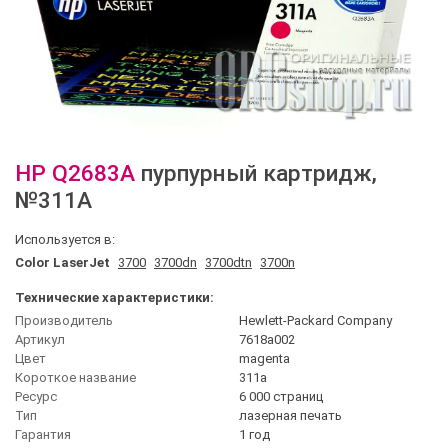
HP
Q2683A
пурпурный картридж
,
№311A
Используется в:
Color LaserJet
3700
3700dn
3700dtn
3700n
Технические характеристики:
Производитель
Hewlett-Packard Company
Артикул
7618a002
Цвет
magenta
Короткое название
311a
Ресурс
6 000 страниц
Тип
лазерная печать
Гарантия
1 год