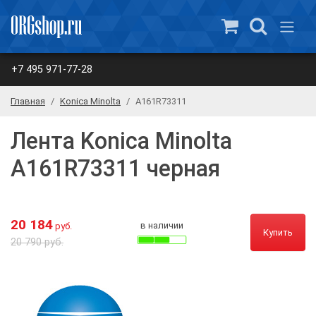
+7 495 971-77-28
Главная
Konica Minolta
A161R73311
Лента Konica Minolta
A161R73311 черная
20 184
в наличии
руб.
Купить
20 790 руб.