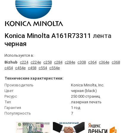
Konica Minolta
A161R73311
лента
черная
Используется в:
Bizhub
c224
c224e
c258
c284
c284e
c308
c364
c364e
c368
c454
c454e
c458
c554
c554e
Технические характеристики:
Производитель
Konica Minolta, Inc.
Цвет
черная (black)
Ресурс
250 000 страниц
Тип
лазерная печать
Гарантия
1 год
Популярность
7