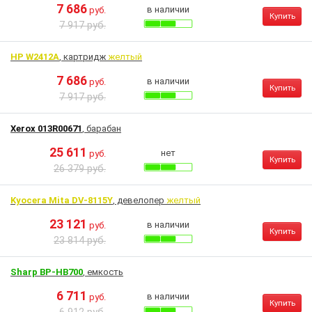
7 686
в наличии
руб.
Купить
7 917 руб.
HP W2412A
, картридж
желтый
7 686
в наличии
руб.
Купить
7 917 руб.
Xerox 013R00671
, барабан
25 611
нет
руб.
Купить
26 379 руб.
Kyocera Mita DV-8115Y
, девелопер
желтый
23 121
в наличии
руб.
Купить
23 814 руб.
Sharp BP-HB700
, емкость
6 711
в наличии
руб.
Купить