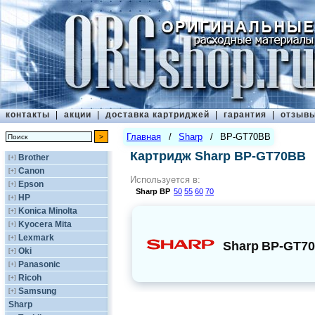
контакты
|
акции
|
доставка картриджей
|
гарантия
|
отзыв
Главная
/
Sharp
/
BP-GT70BB
Картридж Sharp BP-GT70BB
Brother
[+]
Canon
[+]
Используется в:
Epson
[+]
Sharp
BP
50
55
60
70
HP
[+]
Konica Minolta
[+]
Kyocera Mita
[+]
Lexmark
[+]
Sharp
BP-GT7
Oki
[+]
Panasonic
[+]
Ricoh
[+]
Samsung
[+]
Sharp