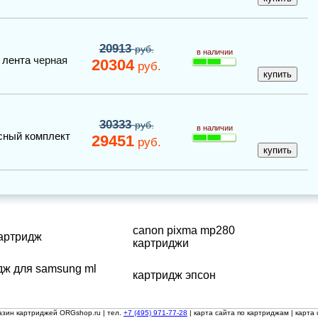
20913
руб.
в наличии
,
лента
черная
20304
руб.
30333
руб.
в наличии
сный комплект
29451
руб.
canon pixma mp280
картридж
картриджи
дж для samsung ml
картридж эпсон
азин картриджей ORGshop.ru
| тел.
+7 (495) 971-77-28
|
карта сайта по картриджам
|
карта 