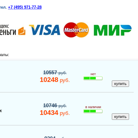
тел.
+7 (495) 971-77-28
иалы:
10557
руб.
нет
10248
руб.
10746
руб.
в наличии
ж
10434
руб.