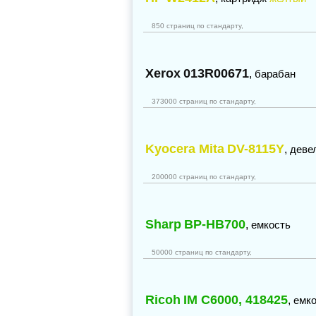
850 страниц по стандарту,
Xerox
013R00671
,
барабан
373000 страниц по стандарту,
Kyocera Mita
DV-8115Y
,
деве
200000 страниц по стандарту,
Sharp
BP-HB700
,
емкость
50000 страниц по стандарту,
Ricoh
IM C6000, 418425
,
емко