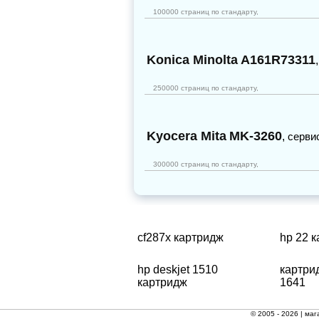
100000 страниц по стандарту,
Konica Minolta
A161R73311
250000 страниц по стандарту,
Kyocera Mita
MK-3260
,
серви
300000 страниц по стандарту,
cf287x картридж
hp 22 
hp deskjet 1510
картри
картридж
1641
© 2005 - 2026 |
маг