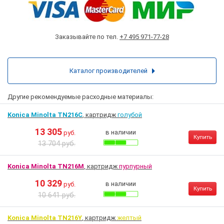
Заказывайте по тел.
+7 495 971-77-28
Каталог производителей
Другие рекомендуемые расходные материалы:
Konica Minolta TN216C
, картридж
голубой
13 305
в наличии
руб.
Купить
13 704 руб.
Konica Minolta TN216M
, картридж
пурпурный
10 329
в наличии
руб.
Купить
10 641 руб.
Konica Minolta TN216Y
, картридж
желтый