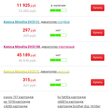
11 925
в наличии
руб.
Купить
12 282 руб.
Konica Minolta DV311C
, девелопер
голубой
297
нет
руб.
Купить
309 руб.
Konica Minolta DV311M
, девелопер
пурпурный
45 189
нет
руб.
Купить
46 545 руб.
Konica Minolta DV311Y
, девелопер
желтый
315
нет
руб.
Купить
321 руб.
кэнон 737 картридж
kx fat92a картридж
нр 1018 картридж
q6001a картридж
c4283 картридж
картридж brother dcp 1610wr