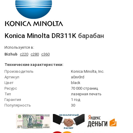
Konica Minolta
DR311K
барабан
Используется в:
Bizhub
c220
c280
c360
Технические характеристики:
Производитель
Konica Minolta, Inc.
Артикул
a0xv0rd
Цвет
black
Ресурс
70 000 страниц
Тип
лазерная печать
Гарантия
1 год
Популярность
30