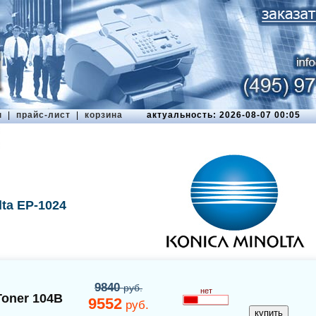
ы
|
прайс-лист
|
корзина
актуальность: 2026-08-07 00:05
ta EP-1024
9840
руб.
нет
Toner 104B
9552
руб.