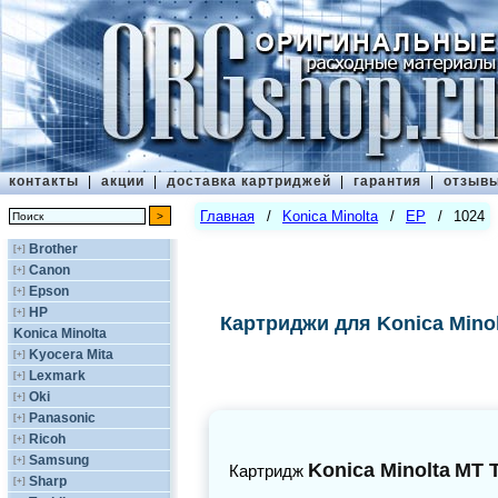
контакты
|
акции
|
доставка картриджей
|
гарантия
|
отзыв
Главная
/
Konica Minolta
/
EP
/
1024
Brother
[+]
Canon
[+]
Epson
[+]
HP
[+]
Картриджи для Konica Minol
Konica Minolta
Kyocera Mita
[+]
Lexmark
[+]
Oki
[+]
Panasonic
[+]
Ricoh
[+]
Samsung
[+]
Konica Minolta
MT 
Картридж
Sharp
[+]