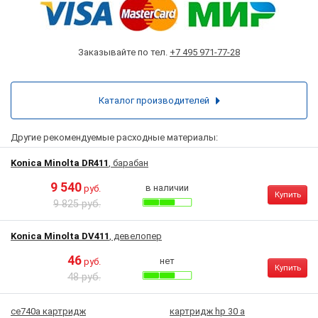
Заказывайте по тел.
+7 495 971-77-28
Каталог производителей
Другие рекомендуемые расходные материалы:
Konica Minolta DR411
, барабан
9 540
в наличии
руб.
Купить
9 825 руб.
Konica Minolta DV411
, девелопер
46
нет
руб.
Купить
48 руб.
ce740a картридж
картридж hp 30 a