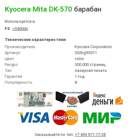
Kyocera Mita
DK-570
барабан
Используется в:
FS
c5400dn
Технические характеристики:
Производитель
Kyocera Corporation
Артикул
302hg93011
Цвет
сolor
Ресурс
300 000 страниц
Тип
лазерная печать
Гарантия
1 год
Популярность
8
Заказывайте по тел.
+7 495 971-77-28