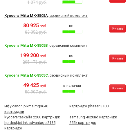
1 074 руб.
Kyocera Mita MK-8505A
, сервисный комплект
80 925
нет
руб.
Купить
83 352 руб.
Kyocera Mita MK-8505B
, сервисный комплект
199 200
нет
руб.
Купить
205 176 руб.
Kyocera Mita MK-8505C
, сервисный комплект
49 425
в наличии
руб.
Купить
50 907 руб.
мфу canon pixma mg3640
картридж phaser 3100
картриджи
kyocera taskalfa 2200 картридж
samsung 4020nd картридж
hp deskjet ink advantage 2135
255x картридж
картридж