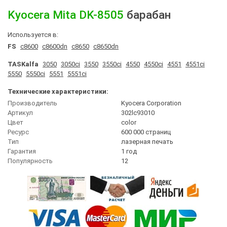
Kyocera Mita
DK-8505
барабан
Используется в:
FS
c8600
c8600dn
c8650
c8650dn
TASKalfa
3050
3050ci
3550
3550ci
4550
4550ci
4551
4551ci
5550
5550ci
5551
5551ci
Технические характеристики:
Производитель
Kyocera Corporation
Артикул
302lc93010
Цвет
сolor
Ресурс
600 000 страниц
Тип
лазерная печать
Гарантия
1 год
Популярность
12