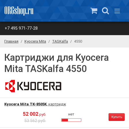
+7 495 971-77-28
Главная
Kyocera Mita
TASKalfa
4550
Картриджи для Kyocera
Mita TASKalfa 4550
Kyocera Mita TK-8505K
, картридж
52 002
нет
руб.
Купить
53 562 руб.