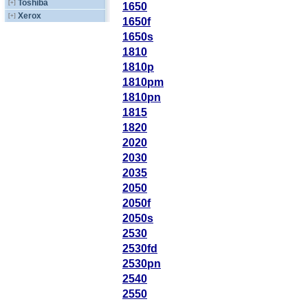
Toshiba
[+]
1650
Xerox
[+]
1650f
1650s
1810
1810p
1810pm
1810pn
1815
1820
2020
2030
2035
2050
2050f
2050s
2530
2530fd
2530pn
2540
2550