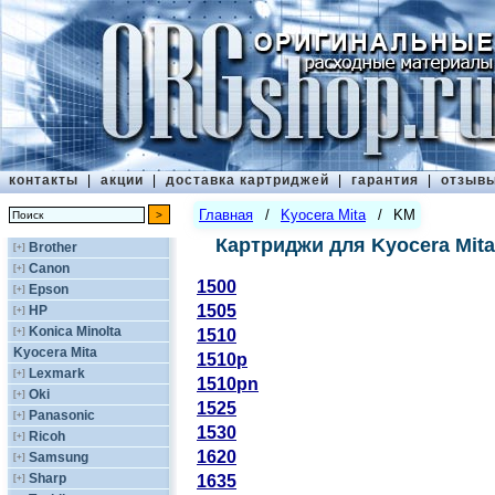
контакты
|
акции
|
доставка картриджей
|
гарантия
|
отзыв
Главная
/
Kyocera Mita
/
KM
Картриджи для Kyocera Mit
Brother
[+]
Canon
[+]
1500
Epson
[+]
1505
HP
[+]
Konica Minolta
[+]
1510
Kyocera Mita
1510p
Lexmark
[+]
1510pn
Oki
[+]
1525
Panasonic
[+]
1530
Ricoh
[+]
1620
Samsung
[+]
Sharp
[+]
1635