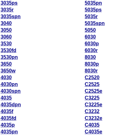
3035ps
5035pn
3035r
5035ps
3035spn
5035r
3040
5035spn
3050
5050
3060
6030
3530
6030p
3530fd
6030r
3530pn
8030
3650
8030p
3650w
8030r
4030
C2520
4030pn
C2525
4030spn
C2525e
4035
C3225
4035dpn
C3225e
4035f
C3232
4035fd
C3232e
4035p
C4035
4035pn
C4035e