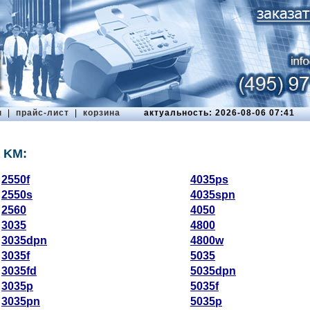
ы
|
прайс-лист
|
корзина
актуальность: 2026-08-06 07:41
a KM:
2550f
4035ps
2550s
4035spn
2560
4050
3035
4800
3035dpn
4800w
3035f
5035
3035fd
5035dpn
3035p
5035f
3035pn
5035p