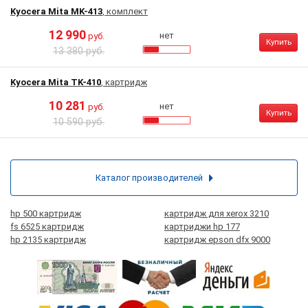
Kyocera Mita MK-413
, комплект
12 990
нет
руб.
Купить
13 380 руб.
Kyocera Mita TK-410
, картридж
10 281
нет
руб.
Купить
10 590 руб.
Каталог производителей
hp 500 картридж
картридж для xerox 3210
fs 6525 картридж
картриджи hp 177
hp 2135 картридж
картридж epson dfx 9000