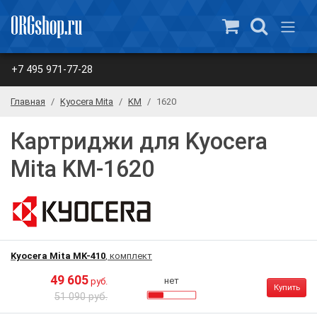
+7 495 971-77-28
Главная
Kyocera Mita
KM
1620
Картриджи для Kyocera
Mita KM-1620
Kyocera Mita MK-410
, комплект
49 605
нет
руб.
Купить
51 090 руб.