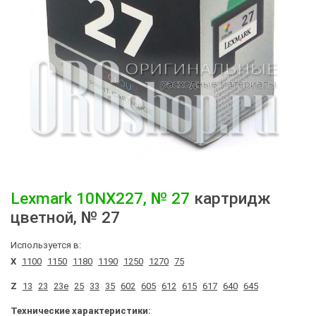
Lexmark
10NX227, № 27
картридж
цветной, № 27
Используется в:
X
1100
1150
1180
1190
1250
1270
75
Z
13
23
23e
25
33
35
602
605
612
615
617
640
645
Технические характеристики: