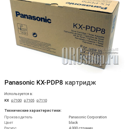
Panasonic
KX-PDP8
картридж
Используется в:
KX
p7100
p7105
p7110
Технические характеристики:
Производитель
Panasonic Corporation
Цвет
black
Ресурс
4 000 страниц