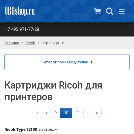
+7 495 971-77-28
Главная
Ricoh
Страница 10
Каталог производителей
Картриджи Ricoh для
принтеров
«
‹
9
10
11
›
»
Ricoh Type 3210D
, картридж