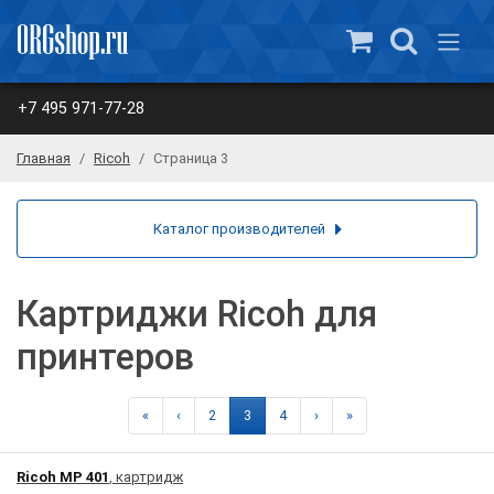
+7 495 971-77-28
Главная
Ricoh
Страница 3
Каталог производителей
Картриджи Ricoh для
принтеров
«
‹
2
3
4
›
»
Ricoh MP 401
, картридж