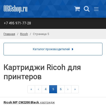
+7 495 971-77-28
Главная
Ricoh
Страница 5
Каталог производителей
Картриджи Ricoh для
принтеров
«
‹
4
5
6
›
»
Ricoh MP CW2200 Black
, картридж