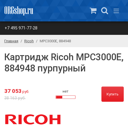
+7 495 971-77-28
Главная
Ricoh
MPC3000E, 884948
Картридж Ricoh MPC3000E,
884948 пурпурный
37 053
нет
руб.
Купить
38 163 руб.