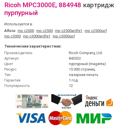
Ricoh
MPC3000E, 884948
картридж
пурпурный
Используется в:
Aficio
mp c2000
mp c2500
mp c2500ardfe1
mp c2500spf
mp c3000
mp c3000ardfe1
mp c3000spf
Технические характеристики:
Производитель
Ricoh Company, Ltd.
Артикул
842032
Цвет
пурпурный (magenta)
Ресурс
15 000 страниц
Тип
лазерная печать
Гарантия
1 год
Популярность
12