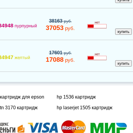
38163
руб.
нет
84948
пурпурный
37053
руб.
17601
руб.
нет
84947
желтый
17088
руб.
картридж для epson
hp 1536 картридж
tn 3170 картридж
hp laserjet 1505 картридж