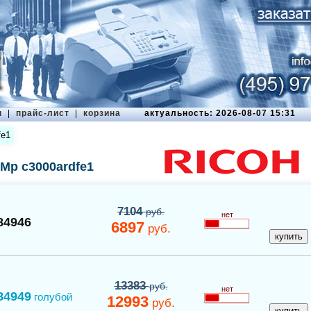
ы
|
прайс-лист
|
корзина
актуальность: 2026-08-07 15:31
fe1
 Mp c3000ardfe1
7104
руб.
нет
84946
6897
руб.
13383
руб.
нет
84949
голубой
12993
руб.