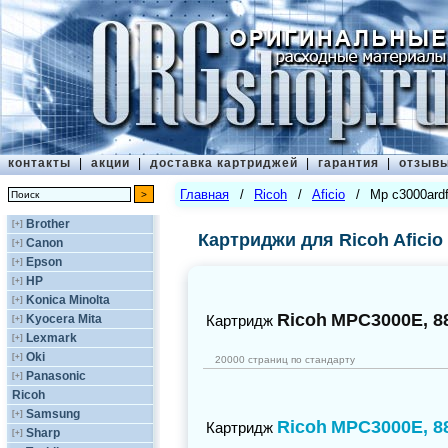
контакты
|
акции
|
доставка картриджей
|
гарантия
|
отзыв
Главная
/
Ricoh
/
Aficio
/
Mp c3000ard
Brother
[+]
Картриджи для Ricoh Aficio
Canon
[+]
Epson
[+]
HP
[+]
Konica Minolta
[+]
Ricoh
MPC3000E, 8
Kyocera Mita
Картридж
[+]
Lexmark
[+]
Oki
[+]
20000 страниц по стандарту
Panasonic
[+]
Ricoh
Samsung
[+]
Ricoh
MPC3000E, 8
Картридж
Sharp
[+]