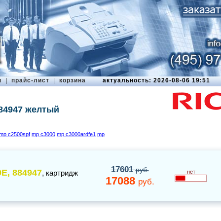
ы
|
прайс-лист
|
корзина
актуальность: 2026-08-06 19:51
84947 желтый
mp c2500spf
mp c3000
mp c3000ardfe1
mp
17601
руб.
E, 884947
,
картридж
нет
17088
руб.