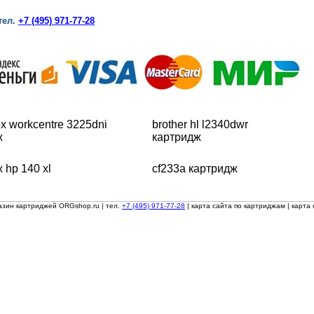
тел.
+7 (495) 971-77-28
x workcentre 3225dni
brother hl l2340dwr
ж
картридж
 hp 140 xl
cf233a картридж
азин картриджей ORGshop.ru
| тел.
+7 (495) 971-77-28
|
карта сайта по картриджам
|
карта 