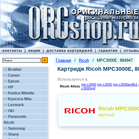
контакты
|
акции
|
доставка картриджей
|
гарантия
|
отзыв
Главная
/
Ricoh
/
MPC3000E, 884947
Картридж Ricoh MPC3000E, 8
Brother
[+]
Canon
[+]
Используется в:
Epson
[+]
mp c2000
mp c2500
mp c2500ardfe1
Ricoh
Aficio
HP
[+]
c3000spf
Konica Minolta
[+]
Kyocera Mita
[+]
Lexmark
[+]
Ricoh
MPC3000
Oki
[+]
желтый
Panasonic
[+]
Ricoh
Samsung
[+]
Sharp
[+]