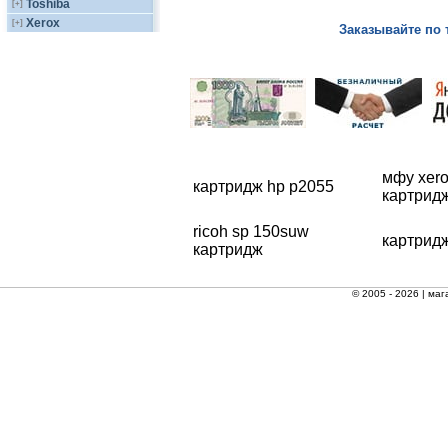
Toshiba
[+]
Xerox
[+]
Заказывайте по 
мфу xero
картридж hp p2055
картрид
ricoh sp 150suw
картридж
картридж
© 2005 - 2026 |
маг