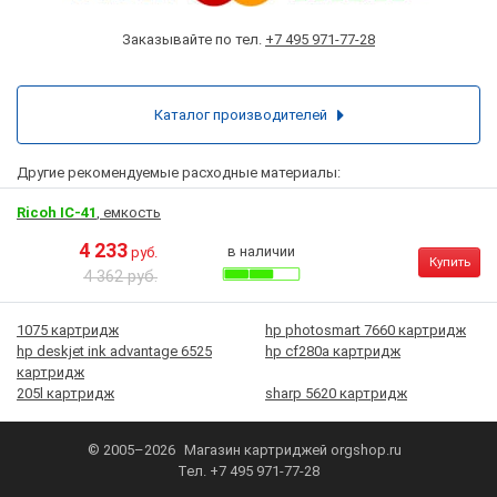
Заказывайте по тел.
+7 495 971-77-28
Каталог производителей
Другие рекомендуемые расходные материалы:
Ricoh IC-41
, емкость
4 233
в наличии
руб.
Купить
4 362 руб.
1075 картридж
hp photosmart 7660 картридж
hp deskjet ink advantage 6525
hp cf280a картридж
картридж
205l картридж
sharp 5620 картридж
© 2005–2026
Магазин картриджей
orgshop.ru
Тел.
+7 495 971-77-28