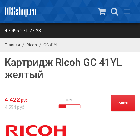
+7 495 971-77-28
Главная
Ricoh
GC 41YL
Картридж Ricoh GC 41YL
желтый
4 422
нет
руб.
Купить
4 554 руб.