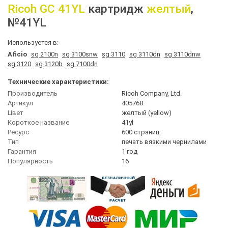
Ricoh
GC 41YL
картридж
желтый
,
№41YL
Используется в:
Aficio
sg 2100n
sg 3100snw
sg 3110
sg 3110dn
sg 3110dnw
sg 3120
sg 3120b
sg 7100dn
Технические характеристики:
Производитель
Ricoh Company, Ltd.
Артикул
405768
Цвет
желтый (yellow)
Короткое название
41yl
Ресурс
600 страниц
Тип
печать вязкими чернилами
Гарантия
1 год
Популярность
16