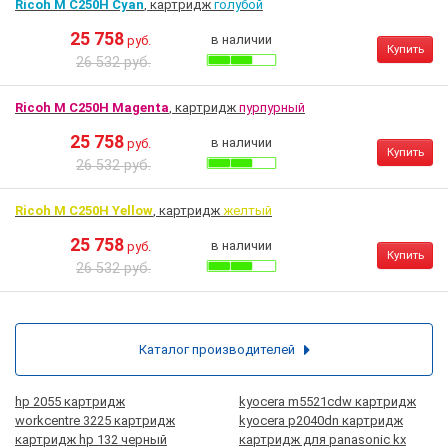
Ricoh M C250H Cyan
, картридж
голубой
25 758
в наличии
руб.
Купить
26 532 руб.
Ricoh M C250H Magenta
, картридж
пурпурный
25 758
в наличии
руб.
Купить
26 532 руб.
Ricoh M C250H Yellow
, картридж
желтый
25 758
в наличии
руб.
Купить
26 532 руб.
Каталог производителей
hp 2055 картридж
kyocera m5521cdw картридж
workcentre 3225 картридж
kyocera p2040dn картридж
картридж hp 132 черный
картридж для panasonic kx