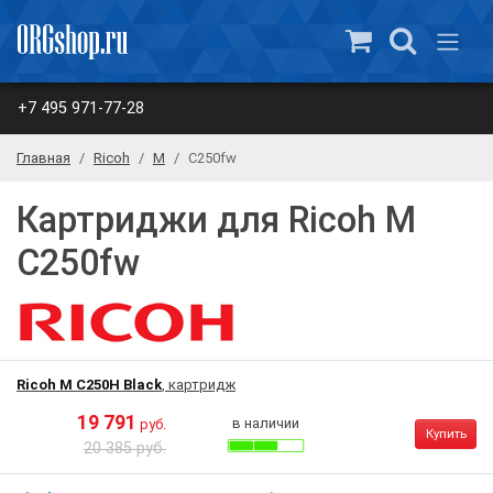
+7 495 971-77-28
Главная
Ricoh
M
C250fw
Картриджи для Ricoh M
C250fw
Ricoh M C250H Black
, картридж
19 791
в наличии
руб.
Купить
20 385 руб.