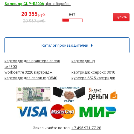
Samsung CLP-R300A
, фотобарабан
20 355
нет
руб.
Купить
20 967 руб.
Каталог производителей
картридж для принтера эпсон
картридж нр
сх4300
workcentre 3220 картридж
картридж ксерокс 3010
картридж для canon mg3540
куосера 6525 картридж
Заказывайте по тел.
+7 495 971-77-28