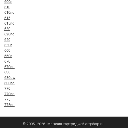
600n
610
610nd
615
615nd
620
620nd
650
650n
660
660n
670
670nd
680
680dw
680nd
770
770nd
775
775nd
© 2005–2026
Магазин картриджей
orgshop.ru