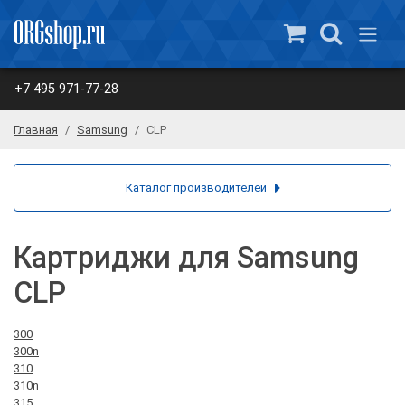
+7 495 971-77-28
Главная
Samsung
CLP
Каталог производителей
Картриджи для Samsung
CLP
300
300n
310
310n
315