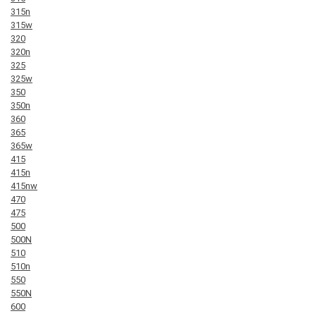
315n
315w
320
320n
325
325w
350
350n
360
365
365w
415
415n
415nw
470
475
500
500N
510
510n
550
550N
600