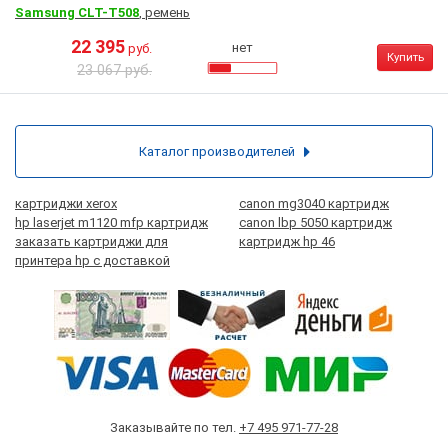
Samsung CLT-T508
, ремень
22 395
нет
руб.
Купить
23 067 руб.
Каталог производителей
картриджи xerox
canon mg3040 картридж
hp laserjet m1120 mfp картридж
canon lbp 5050 картридж
заказать картриджи для
картридж hp 46
принтера hp с доставкой
Заказывайте по тел.
+7 495 971-77-28