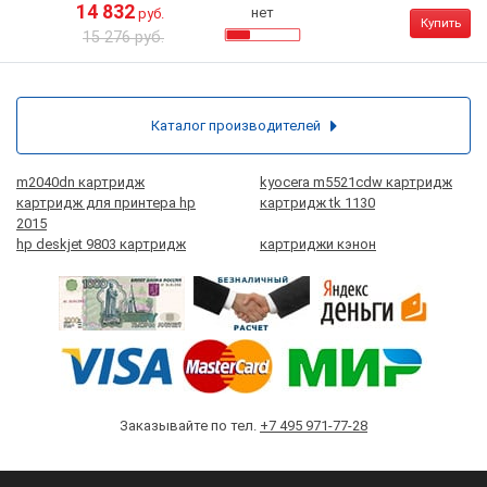
14 832
нет
руб.
Купить
15 276 руб.
Каталог производителей
m2040dn картридж
kyocera m5521cdw картридж
картридж для принтера hp
картридж tk 1130
2015
hp deskjet 9803 картридж
картриджи кэнон
Заказывайте по тел.
+7 495 971-77-28