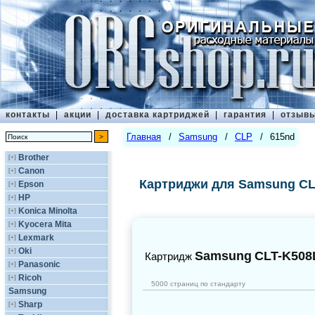
контакты
|
акции
|
доставка картриджей
|
гарантия
|
отзыв
Главная
/
Samsung
/
CLP
/
615nd
Brother
[+]
Canon
[+]
Картриджи для Samsung CL
Epson
[+]
HP
[+]
Konica Minolta
[+]
Kyocera Mita
[+]
Lexmark
[+]
Oki
[+]
Samsung
CLT-K508
Картридж
Panasonic
[+]
Ricoh
[+]
5000 страниц по стандарту
Samsung
Sharp
[+]