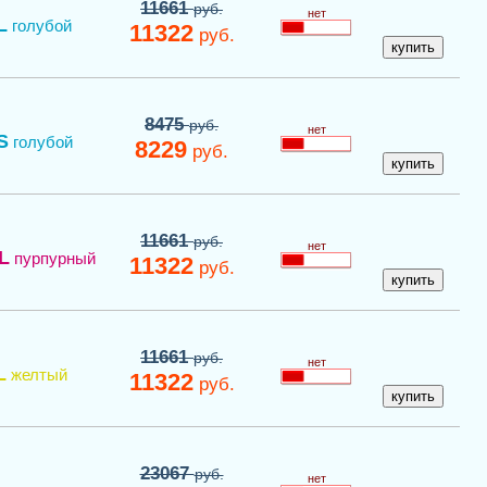
11661
руб.
нет
L
голубой
11322
руб.
8475
руб.
нет
S
голубой
8229
руб.
11661
руб.
нет
L
пурпурный
11322
руб.
11661
руб.
нет
L
желтый
11322
руб.
23067
руб.
нет