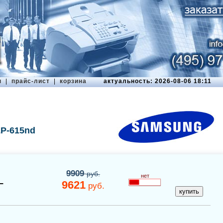
ы
|
прайс-лист
|
корзина
актуальность: 2026-08-06 18:11
P-615nd
9909
руб.
нет
L
9621
руб.