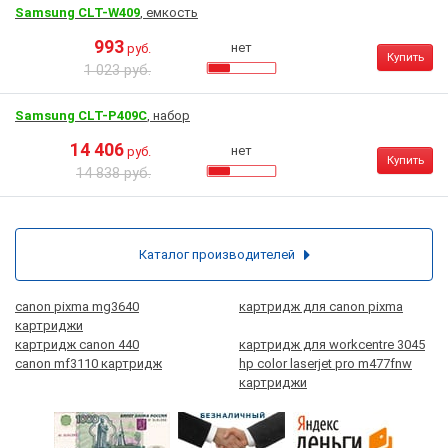
Samsung CLT-W409
, емкость
993
нет
руб.
Купить
1 023 руб.
Samsung CLT-P409C
, набор
14 406
нет
руб.
Купить
14 838 руб.
Каталог производителей
canon pixma mg3640
картридж для canon pixma
картриджи
картридж canon 440
картридж для workcentre 3045
canon mf3110 картридж
hp color laserjet pro m477fnw
картриджи