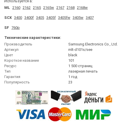
Используется в:
ML
2160
2162
2165
2165w
2167
2168
2168w
SCX
3400
3400f
3405
3405f
3405fw
3405w
3407
SF
760p
Технические характеристики:
Производитель
Samsung Electronics Co., Ltd.
Артикул
mlt-d101s/see
Цвет
black
Короткое название
101
Ресурс
1 500 страниц
Тип
лазерная печать
Гарантия
1 год
Популярность
23