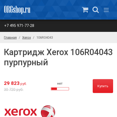
+7 495 971-77-28
Главная
Xerox
106R04043
Картридж Xerox 106R04043
пурпурный
29 823
нет
руб.
Купить
30 720 руб.