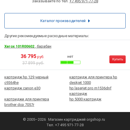
Заказывайте по тел.
+7 495 971-77-28
Каталог производителей
Другие рекомендуемые расходные материалы:
Xerox 101R00602
, барабан
36 795
нет
руб.
Купить
37 899 руб.
картридж hp 129 черный
картридж для принтера hp
c9364he
deskjet 1000
картридж canon e30
hp laserjet pro m1536dnf
картридж
картриджи для принтера
hp 5000 картридж
brother dcp 7057r
© 2005–2026
Магазин картриджей
orgshop.ru
Тел.
+7 495 971-77-28