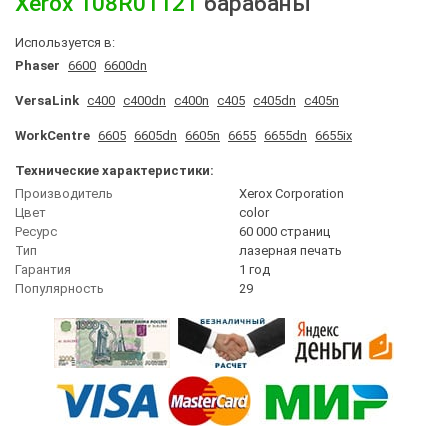
Xerox
108R01121
барабаны
Используется в:
Phaser
6600
6600dn
VersaLink
c400
c400dn
c400n
c405
c405dn
c405n
WorkCentre
6605
6605dn
6605n
6655
6655dn
6655ix
Технические характеристики:
Производитель
Xerox Corporation
Цвет
сolor
Ресурс
60 000 страниц
Тип
лазерная печать
Гарантия
1 год
Популярность
29