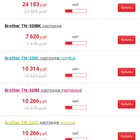
24 183
нет
руб.
Купить
24 909 руб.
Brother TN-320BK
, картридж
7 620
нет
руб.
Купить
7 848 руб.
Brother TN-320C
, картридж
голубой
10 314
нет
руб.
Купить
10 623 руб.
Brother TN-320M
, картридж
пурпурный
10 266
нет
руб.
Купить
10 575 руб.
Brother TN-320Y
, картридж
желтый
10 266
нет
руб.
Купить