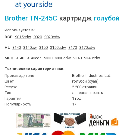
Brother
TN-245C
картридж
голубой
Используется в:
DCP
9015cdw
9020
9020cdw
HL
3140
3140cw
3150
3150cdw
3170
3170cdw
MFC
9140
9140cdn
9330
9330cdw
9340
9340cdw
Технические характеристики:
Производитель
Brother Industries, Ltd.
Цвет
голубой (cyan)
Ресурс
2 200 страниц
Тип
лазерная печать
Гарантия
1 год
Популярность
17