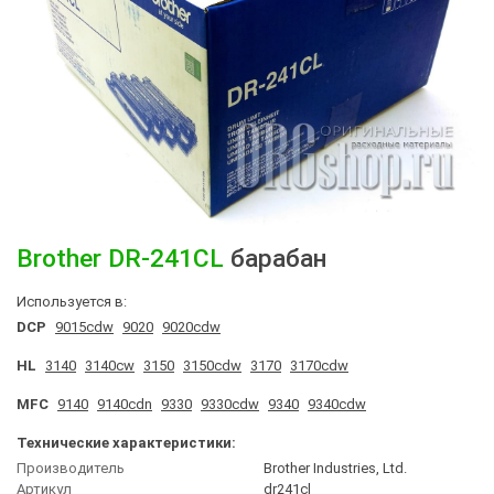
Brother
DR-241CL
барабан
Используется в:
DCP
9015cdw
9020
9020cdw
HL
3140
3140cw
3150
3150cdw
3170
3170cdw
MFC
9140
9140cdn
9330
9330cdw
9340
9340cdw
Технические характеристики:
Производитель
Brother Industries, Ltd.
Артикул
dr241cl