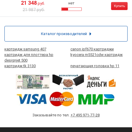
21 348
нет
руб.
Купить
21 987 руб.
Каталог производителей
картридж samsung 407
canon ipf670 картриджи
картридж для плоттера hp
kyocera m5521cdw картридж
designjet 500
картридж tk 3130
печатающая головка hp 11
Заказывайте по тел.
+7 495 971-77-28