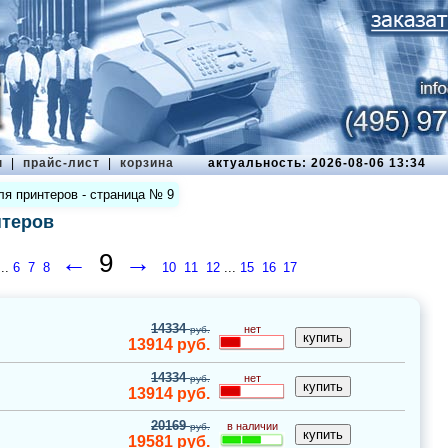
ы
|
прайс-лист
|
корзина
актуальность: 2026-08-06 13:34
ля принтеров - страница № 9
нтеров
←
9
→
...
6
7
8
10
11
12
...
15
16
17
14334
нет
руб.
13914
руб.
14334
нет
руб.
13914
руб.
20169
в наличии
руб.
19581
руб.