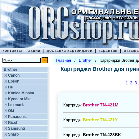
контакты
|
акции
|
доставка картриджей
|
гарантия
|
отзыв
Главная
/
Brother
/
Картриджи Brother д
Картриджи Brother для при
Brother
Canon
[+]
Epson
[+]
1
2
3
HP
[+]
Konica Minolta
[+]
Kyocera Mita
[+]
Brother TN-421M
Картридж
Lexmark
[+]
Oki
[+]
Panasonic
[+]
Brother TN-421Y
Картридж
Ricoh
[+]
Samsung
[+]
Brother TN-423BK
Sharp
Картридж
[+]