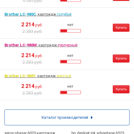
4 164 руб.
Brother LC-980C
, картридж
голубой
2 214
нет
руб.
Купить
2 283 руб.
Brother LC-980M
, картридж
пурпурный
2 214
нет
руб.
Купить
2 283 руб.
Brother LC-980Y
, картридж
желтый
2 214
нет
руб.
Купить
2 283 руб.
Каталог производителей
xerox phaser 6020 картридж
hp deskjet ink advantage 6525