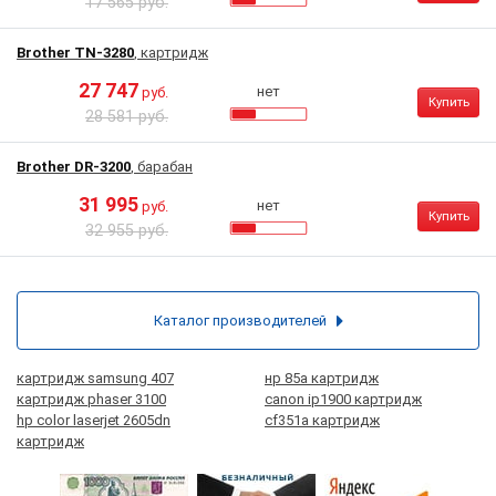
17 565 руб.
Brother TN-3280
, картридж
27 747
нет
руб.
Купить
28 581 руб.
Brother DR-3200
, барабан
31 995
нет
руб.
Купить
32 955 руб.
Каталог производителей
картридж samsung 407
нр 85а картридж
картридж phaser 3100
canon ip1900 картридж
hp color laserjet 2605dn
cf351a картридж
картридж