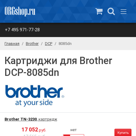
+7 495 971-77-28
Главная
Brother
DCP
8085dn
Картриджи для Brother
DCP-8085dn
Brother TN-3230
, картридж
17 052
нет
руб.
Купить