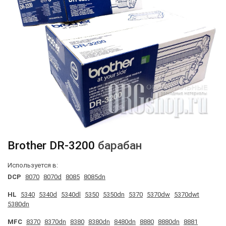
Brother
DR-3200
барабан
Используется в:
DCP
8070
8070d
8085
8085dn
HL
5340
5340d
5340dl
5350
5350dn
5370
5370dw
5370dwt
5380dn
MFC
8370
8370dn
8380
8380dn
8480dn
8880
8880dn
8881