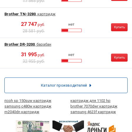
17 565 руб.
Brother TN-3280
, картридж
27 747
нет
руб.
Купить
28 581 руб.
Brother DR-3200
, барабан
31 995
нет
руб.
Купить
32 955 руб.
Каталог производителей
ricoh sp 150suw картридж
картридж для 1102 hp
samsung c480w картридж
brother 7070dwr картридж
m2040dn картридж
samsung 4623f картридж